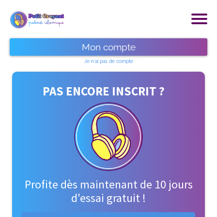
Mon compte
Je n'ai pas de compte
P
AS ENCORE INSCRIT ?
Profite dès maintenant de 10 jours
d'essai gratuit !