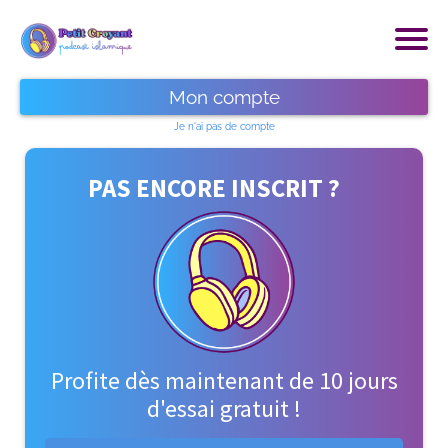
Mon compte
Je n'ai pas de compte
P
AS ENCORE INSCRIT ?
Profite dès maintenant de 10 jours
d'essai gratuit !