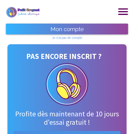
Mon compte
Je n'ai pas de compte
P
AS ENCORE INSCRIT ?
Profite dès maintenant de 10 jours
d'essai gratuit !